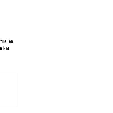
ktuellen
in Not