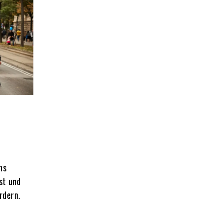
ns
st und
rdern.