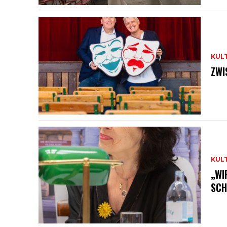
KUL
ZWI
KUL
„WI
SCH