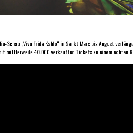
a-Schau „Viva Frida Kahlo“ in Sankt Marx bis August verlänge
mit mittlerweile 40.000 verkauften Tickets zu einem echten R