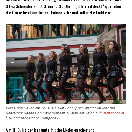
Silvia Schneider am 9. 3. um 17.30 Uhr in „Silvia entdeckt“ quer über
die Grüne Insel und liefert kulinarische und kulturelle Einblicke.
Vom Open House am 12. 3. bis zum Schnupper-Workshop lädt die
Shamrock Dance Company herzlich zu sich ein. Infos auf:
irishdance.at
| ©Shamrock Dance Compandy
Am 11. 3. ist der bekannte irische Lieder-macher und