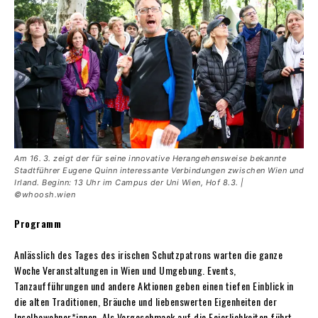
Am 16. 3. zeigt der für seine innovative Heran­gehensweise bekannte
Stadtführer Eugene Quinn interessante Verbindungen zwischen Wien und
Irland. Beginn: 13 Uhr im Campus der Uni Wien, Hof 8.3. |
©whoosh.wien
Programm
Anlässlich des Tages des irischen Schutzpatrons warten die ganze
Woche Veranstaltungen in Wien und Umgebung. Events,
Tanzaufführungen und andere Aktionen geben einen tiefen Einblick in
die alten Traditionen, Bräuche und liebenswerten Eigenheiten der
Inselbewohner*innen. Als Vorgeschmack auf die Feierlichkeiten führt