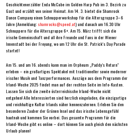
Geschichtenerzähler Enda McCabe im Golden Harp Pub im 3. Bezirk zu
Gast und erzählt von seiner Heimat. Am 14. 3. bietet die Shamrock
Dance Company einen Schnupperworkshop für die Altersgruppe 3–6
Jahre (Anmeldung:
shamrocks@speed.at
) und danach um 16.30 Uhr
Schnuppern für die Altersgruppe 6+. Am 15. März trifft sich die
irische Gemeinschaft und all ihre Freunde und Fans in der Wiener
Innenstadt bei der Freyung, wo um 12 Uhr die St. Patrick’s Day Parade
startet!
Am 15. und am 16. abends kann man im Orpheum „Paddy’s Return“
erleben – ein großartiges Spektakel mit traditioneller sowie moderner
irischer Musik und Tanzperformances. Auszüge aus dem Programm der
Irland-Woche 2025 findet man auf der rechten Seite im Info-Kasten.
Lassen Sie sich die zweite österreichische Irland-Woche nicht
entgehen! Alle Interessierten sind herzlich eingeladen, die einzigartige
und reichhaltige Kultur Irlands näher kennenzulernen. Erleben Sie den
besonderen Zauber der Grünen Insel und das irische Lebensgefühl
hautnah und kommen Sie vorbei. Das gesamte Programm für die
Irland-Woche gibt es online – dort können Sie auch gleich den nächsten
Urlaub planen!