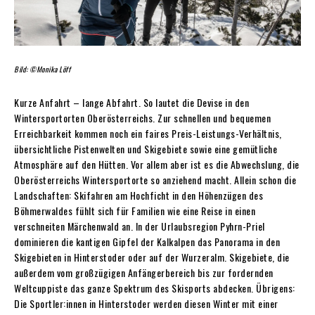
Bild: ©Monika Löff
Kurze Anfahrt – lange Abfahrt. So lautet die Devise in den
Wintersportorten Oberösterreichs. Zur schnellen und bequemen
Erreichbarkeit kommen noch ein faires Preis-Leistungs-Verhältnis,
übersichtliche Pistenwelten und Skigebiete sowie eine gemütliche
Atmosphäre auf den Hütten. Vor allem aber ist es die Abwechslung, die
Oberösterreichs Wintersportorte so anziehend macht. Allein schon die
Landschaften: Skifahren am Hochficht in den Höhenzügen des
Böhmerwaldes fühlt sich für Familien wie eine Reise in einen
verschneiten Märchenwald an. In der Urlaubsregion Pyhrn-Priel
dominieren die kantigen Gipfel der Kalkalpen das Panorama in den
Skigebieten in Hinterstoder oder auf der Wurzeralm. Skigebiete, die
außerdem vom großzügigen Anfängerbereich bis zur fordernden
Weltcuppiste das ganze Spektrum des Skisports abdecken. Übrigens:
Die Sportler:innen in Hinterstoder werden diesen Winter mit einer