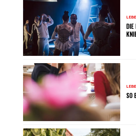
LEB
DIE
KNI
LEB
SO 