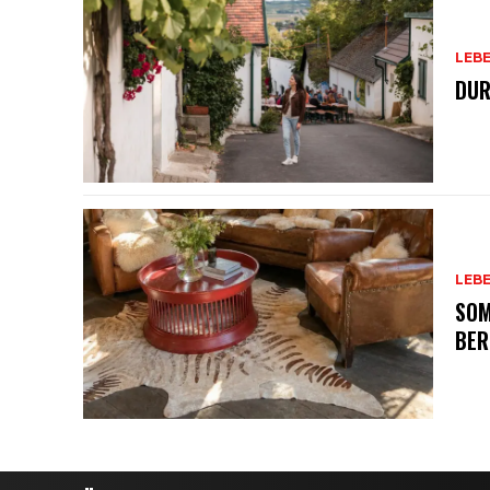
LEB
DUR
LEB
SOM
BER