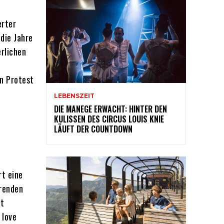
erter
 die Jahre
rlichen
en Protest
LEBENSZEIT
DIE MANEGE ERWACHT: HINTER DEN
KULISSEN DES CIRCUS LOUIS KNIE
LÄUFT DER COUNTDOWN
rt eine
erenden
ht
 love