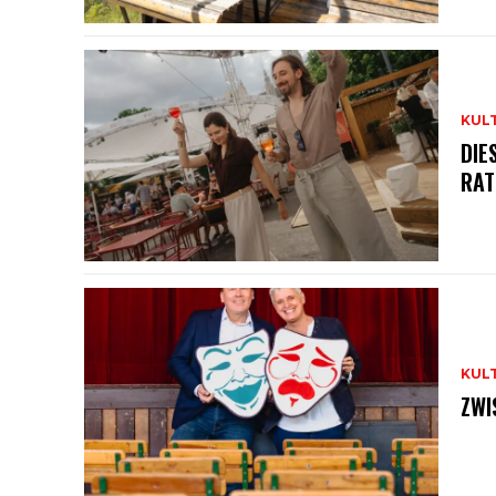
KUL
DIE
RAT
KUL
ZWI