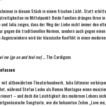
heinen in diesem Stück in einem frischen Licht. Statt erbitt
streitigkeiten im Mittelpunkt: Beide Familien drängen ihren in
d Julia zeigen, dass der Weg der Liebe nicht immer den elte
nur gegen die traditionellen Normen, sondern auch gegen einen
m Augenzwinkern wird der klassische Konflikt in einen modern
ool me (go on and fool me) …
The Cardigans
Anfassen
r mit altbewährtem Theaterhandwerk. Julia Edtmeier verkörpe
pulet, während Stefan Lasko als Romeo Montague einen musizi
rinnert – und doch die Leichtigkeit des modernen Lebens nic
zeitgenössische Songtexte, wie die bekannten Zeilen „Love me,