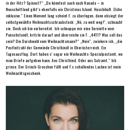
in der Hitz? Spinnst?“ „Du könntest auch nach Kanada – in
Neuschottland gibt’s ebenfalls ein Christmas Island. Huschikalt. Elche
inklusive.“ Einen Moment lang scheint F. zu überlegen, dann obsiegt der
selbstgewählte Weihnachtsschraubstock: „Nö, zu weit weg!“, schnaubt
sie. Doch ich bin vorbereitet. Ich schnappe mir eine Serviette vom
Punschstandl, kritzle darauf und überreiche sie F. „4411? Was soll das
sein? Die Durchwahl vom Weihnachtsmann?“ „Nein“, zwinkere ich, „die
Postleitzahl der Gemeinde Christkindl in Oberösterreich. Ein
Tagesausflug. Dort haben s’ sogar ein Weihnachts-Spezialpostamt, wo
man Briefe aufgeben kann. Ans Christkind. Oder ans Salzamt.“ Ich
grinse. Der Grinch-Groschen fällt und F.s schallendes Lachen ist mein
Weihnachtsgeschenk.