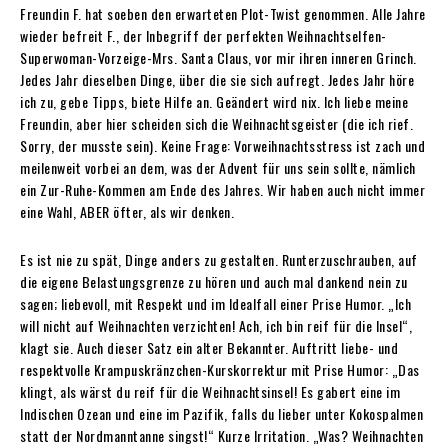
Freundin F. hat soeben den erwarteten Plot-Twist genommen. Alle Jahre
wieder befreit F., der Inbegriff der perfekten Weihnachtselfen-
Superwoman-Vorzeige-Mrs. Santa Claus, vor mir ihren inneren Grinch.
Jedes Jahr dieselben Dinge, über die sie sich aufregt. Jedes Jahr höre
ich zu, gebe Tipps, biete Hilfe an. Geändert wird nix. Ich liebe meine
Freundin, aber hier scheiden sich die Weihnachtsgeister (die ich rief.
Sorry, der musste sein). Keine Frage: Vorweihnachtsstress ist zach und
meilenweit vorbei an dem, was der Advent für uns sein sollte, nämlich
ein Zur-Ruhe-Kommen am Ende des Jahres. Wir haben auch nicht immer
eine Wahl, ABER öfter, als wir denken.
Es ist nie zu spät, Dinge anders zu gestalten. Runterzuschrauben, auf
die eigene Belastungsgrenze zu hören und auch mal dankend nein zu
sagen; liebevoll, mit Respekt und im Idealfall einer Prise Humor. „Ich
will nicht auf Weihnachten verzichten! Ach, ich bin reif für die Insel“,
klagt sie. Auch dieser Satz ein alter Bekannter. Auftritt liebe- und
respektvolle Krampuskränzchen-Kurskorrektur mit Prise Humor: „Das
klingt, als wärst du reif für die Weihnachtsinsel! Es gabert eine im
Indischen Ozean und eine im Pazifik, falls du lieber unter Kokospalmen
statt der Nordmanntanne singst!“ Kurze Irritation. „Was? Weihnachten