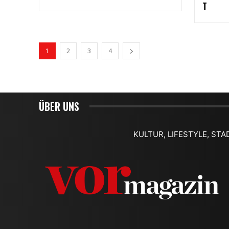
T
1
2
3
4
ÜBER UNS
KULTUR, LIFESTYLE, STA