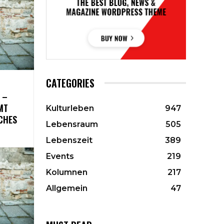
CATEGORIES
 –
MT
Kulturleben
947
ICHES
Lebensraum
505
Lebenszeit
389
Events
219
Kolumnen
217
Allgemein
47