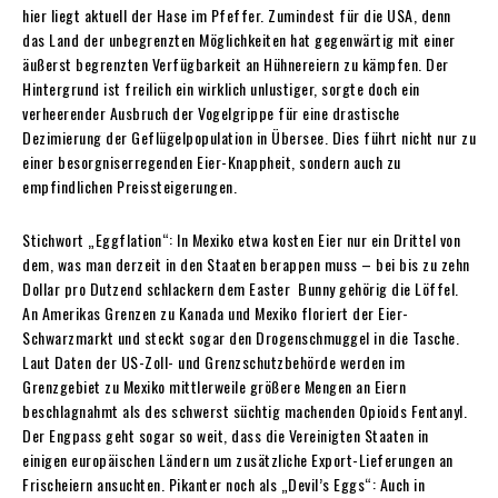
hier liegt aktuell der Hase im Pfeffer. Zumindest für die USA, denn
das Land der unbegrenzten Möglichkeiten hat gegenwärtig mit einer
äußerst begrenzten Verfügbarkeit an Hühnereiern zu kämpfen. Der
Hintergrund ist freilich ein wirklich unlustiger, sorgte doch ein
verheerender Ausbruch der Vogelgrippe für eine drastische
Dezimierung der Geflügelpopulation in Übersee. Dies führt nicht nur zu
einer besorgniserregenden Eier-Knappheit, sondern auch zu
empfindlichen Preissteigerungen.
Stichwort „Eggflation“: In Mexiko etwa kosten Eier nur ein Drittel von
dem, was man derzeit in den Staaten berappen muss – bei bis zu zehn
Dollar pro Dutzend schlackern dem Easter ­ Bunny gehörig die Löffel.
An Amerikas Grenzen zu Kanada und Mexiko floriert der Eier-
Schwarzmarkt und steckt sogar den Drogenschmuggel in die Tasche.
Laut Daten der US-Zoll- und Grenzschutzbehörde werden im
Grenzgebiet zu Mexiko mittlerweile größere Mengen an Eiern
beschlagnahmt als des schwerst süchtig machenden Opioids Fentanyl.
Der Engpass geht sogar so weit, dass die Vereinigten Staaten in
einigen europäischen Ländern um zusätzliche Export-Lieferungen an
Frischeiern ansuchten. Pikanter noch als „Devil’s Eggs“: Auch in