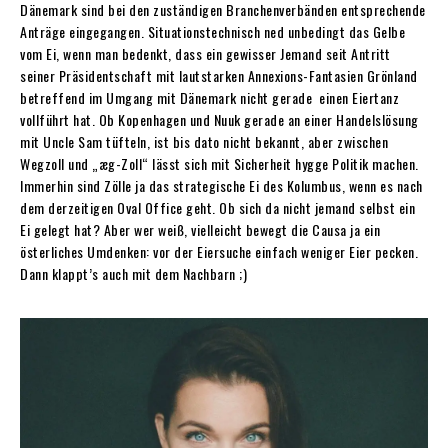
Dänemark sind bei den zuständigen Branchenverbänden entsprechende
Anträge eingegangen. Situ­ationstechnisch ned unbedingt das Gelbe
vom Ei, wenn man bedenkt, dass ein gewisser Jemand seit Antritt
seiner Präsidentschaft mit lautstarken Annexions-Fantasien Grönland
betreffend im Umgang mit Dänemark nicht gerade ­ einen Eiertanz
vollführt hat. Ob Kopenhagen und Nuuk gerade an einer Handelslösung
mit Uncle Sam tüfteln, ist bis dato nicht bekannt, aber zwischen
Wegzoll und „æg-Zoll“ lässt sich mit Sicherheit hygge Politik machen.
Immerhin sind Zölle ja das strategische Ei des Kolumbus, wenn es nach
dem derzeitigen Oval Office geht. Ob sich da nicht jemand selbst ein
Ei gelegt hat? Aber wer weiß, vielleicht bewegt die Causa ja ein
österliches Umdenken: vor der Eiersuche einfach weniger Eier pecken.
Dann klappt’s auch mit dem Nachbarn ;)