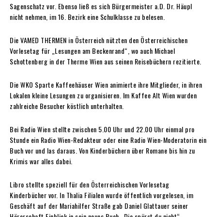
Sagenschatz vor. Ebenso ließ es sich Bürgermeister a.D. Dr. Häupl
nicht nehmen, im 16. Bezirk eine Schulklasse zu belesen.
Die VAMED THERMEN in Österreich nützten den Österreichischen
Vorlesetag für „Lesungen am Beckenrand“, wo auch Michael
Schottenberg in der Therme Wien aus seinen Reisebüchern rezitierte.
Die WKO Sparte Kaffeehäuser Wien animierte ihre Mitglieder, in ihren
Lokalen kleine Lesungen zu organisieren. Im Kaffee Alt Wien wurden
zahlreiche Besucher köstlich unterhalten.
Bei Radio Wien stellte zwischen 5.00 Uhr und 22.00 Uhr einmal pro
Stunde ein Radio Wien-Redakteur oder eine Radio Wien-Moderatorin ein
Buch vor und las daraus. Von Kinderbüchern über Romane bis hin zu
Krimis war alles dabei.
Libro stellte speziell für den Österreichischen Vorlesetag
Kinderbücher vor. In Thalia Filialen wurde öffentlich vorgelesen, im
Geschäft auf der Mariahilfer Straße gab Daniel Glattauer seiner
Hörerschaft Einblick in sein neues Buch „Die spürst du nicht“.