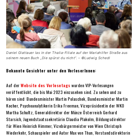
Daniel Glattauer las in der Thalia-Filiale auf der Mariahilfer Straße aus
seinem neuen Buch „Die spürst du nicht“. – ©Ludwig Schedl
Bekannte Gesichter unter den VorleserInnen:
Auf der
Website des Vorlesetags
wurden VIP-Vorlesungen
veröffentlicht, die bis Mai 2023 einzusehen sind. Zu sehen und zu
hören sind: Bundesminister Martin Polaschek, Bundesminister Martin
Kocher, Psychoanalytikerin Erika Freeman, Vizepräsidentin der WKO
Martha Schultz, Generaldirektor der Münze Österreich Gerhard
Starsich, Jugendstaatssekretärin Claudia Plakolm, Bildungsdirektor
für Wien Heinrich Himmer, Vizebürgermeister von Wien Christoph
Wiederkehr, Schauspieler und Autor Max von Thun, Vorstandsdirektorin