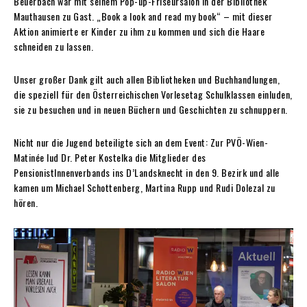
Beuerbach war mit seinem Pop-up-Friseursalon in der Bibliothek
Mauthausen zu Gast. „Book a look and read my book“ – mit dieser
Aktion animierte er Kinder zu ihm zu kommen und sich die Haare
schneiden zu lassen.
Unser großer Dank gilt auch allen Bibliotheken und Buchhandlungen,
die speziell für den Österreichischen Vorlesetag Schulklassen einluden,
sie zu besuchen und in neuen Büchern und Geschichten zu schnuppern.
Nicht nur die Jugend beteiligte sich an dem Event: Zur PVÖ-Wien-
Matinée lud Dr. Peter Kostelka die Mitglieder des
PensionistInnenverbands ins D’Landsknecht in den 9. Bezirk und alle
kamen um Michael Schottenberg, Martina Rupp und Rudi Dolezal zu
hören.