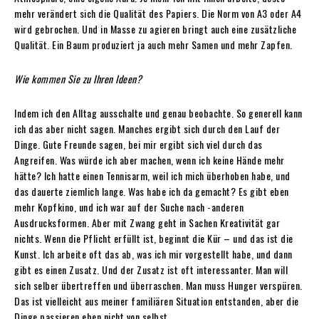
mehr verändert sich die Qualität des Papiers. Die Norm von A3 oder A4
wird gebrochen. Und in Masse zu agieren bringt auch eine zusätzliche
Qualität. Ein Baum produziert ja auch mehr Samen und mehr Zapfen.
Wie kommen Sie zu Ihren Ideen?
Indem ich den Alltag ausschalte und genau beobachte. So generell kann
ich das aber nicht sagen. Manches ergibt sich durch den Lauf der
Dinge. Gute Freunde sagen, bei mir ergibt sich viel durch das
Angreifen. Was würde ich aber machen, wenn ich keine Hände mehr
hätte? Ich hatte einen Tennisarm, weil ich mich überhoben habe, und
das dauerte ziemlich lange. Was habe ich da gemacht? Es gibt eben
mehr Kopfkino, und ich war auf der Suche nach -anderen
Ausdrucksformen. Aber mit Zwang geht in Sachen Kreativität gar
nichts. Wenn die Pflicht erfüllt ist, beginnt die Kür – und das ist die
Kunst. Ich arbeite oft das ab, was ich mir vorgestellt habe, und dann
gibt es einen Zusatz. Und der Zusatz ist oft interessanter. Man will
sich selber übertreffen und überraschen. Man muss Hunger verspüren.
Das ist vielleicht aus meiner familiären Situation entstanden, aber die
Dinge passieren eben nicht von selbst.