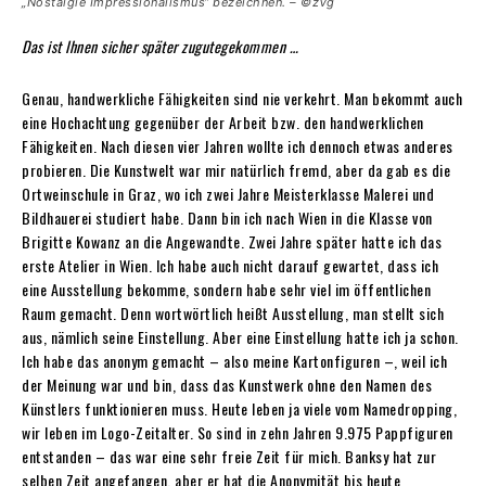
„Nostalgie Impressionalismus“ bezeichnen. – ©zVg
Das ist Ihnen sicher später zugutegekommen …
Genau, handwerkliche Fähigkeiten sind nie verkehrt. Man bekommt auch
eine Hochachtung gegenüber der Arbeit bzw. den handwerklichen
Fähigkeiten. Nach diesen vier Jahren wollte ich dennoch etwas anderes
probieren. Die Kunstwelt war mir natürlich fremd, aber da gab es die
Ortweinschule in Graz, wo ich zwei Jahre Meisterklasse Malerei und
Bildhauerei studiert habe. Dann bin ich nach Wien in die Klasse von
Brigitte Kowanz an die Angewandte. Zwei Jahre später hatte ich das
erste Atelier in Wien. Ich habe auch nicht darauf gewartet, dass ich
eine Ausstellung bekomme, sondern habe sehr viel im öffentlichen
Raum gemacht. Denn wortwörtlich heißt Ausstellung, man stellt sich
aus, nämlich seine Einstellung. Aber eine Einstellung hatte ich ja schon.
Ich habe das anonym gemacht – also meine Kartonfiguren –, weil ich
der Meinung war und bin, dass das Kunstwerk ohne den Namen des
Künstlers funktionieren muss. Heute leben ja viele vom Namedropping,
wir leben im Logo-Zeitalter. So sind in zehn Jahren 9.975 Pappfiguren
entstanden – das war eine sehr freie Zeit für mich. Banksy hat zur
selben Zeit angefangen, aber er hat die Anonymität bis heute