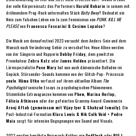
der volle Körpereinsatz des Performers
Harald Beharie
in seinem mit
dröhnendem Prog-Rock untermalten Stück
Batty Bwoy
? Bedeutet ein
Nein zum falschen Leben ein Ja zum Feminismus von
PUNK. KILL ME
PLEASE
von
Francesca Foscarini & Cosimo Lopalco
?
Die Musik am donaufestival 2023 versucht dem Anders-Sein und dem
Wunsch nach Veränderung Gehör zu verschaffen. Neue Alben werden
von der Sängerin und Rapperin
Debby Friday,
dem gewitzten
Provokateur
Zebra Katz
oder
James Holden
präsentiert. Die
Lärmspezialistin
Puce Mary
hat nun auch dämonische Balladen im
Gepäck. Störsender-Sounds kommen von der Glitch-Pop- Prinzessin
yeule
.
Hüma Utku
verfasst auf ihrem aktuellen Album
The
Psychologist
sonische Essays zu psychologischen Phänomenen.
Stimmliche Extravaganzen kommen von
Phew, Marina Herlop,
Félicia Atkinson
oder der gefeierten Grammy-Award-Gewinnerin
Arooj Aftab (gemeinsam mit Vijay Iyer & Shahzad Ismaily)
. Die
Post-Industrial-Formation
Klara Lewis & Nik Colk Void + Pedro
Maia
sorgt für intensive Begegnungen von Sound und Visuals.
2023 werden bewährte Noiserock-Kaliber wie
Godflesh
oder
BIG I