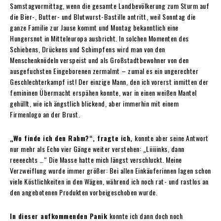
Samstagvormittag, wenn die gesamte Landbevölkerung zum Sturm auf
die Bier-, Butter- und Blutwurst-Bastille antritt, weil Sonntag die
ganze Familie zur Jause kommt und Montag bekanntlich eine
Hungersnot in Mitteleuropa ausbricht. In solchen Momenten des
Schiebens, Drückens und Schimpfens wird man von den
Menschenknödeln verspeist und als Großstadtbewohner von den
ausgefuchsten Eingeborenen zermalmt – zumal es ein ungerechter
Geschlechterkampf ist! Der einzige Mann, den ich vorerst inmitten der
femininen Übermacht erspähen konnte, war in einen weißen Mantel
gehüllt, wie ich ängstlich blickend, aber immerhin mit einem
Firmenlogo an der Brust.
„Wo finde ich den Rahm?“, fragte ich,
konnte aber seine Antwort
nur mehr als Echo vier Gänge weiter verstehen: „Liiiiinks, dann
reeeechts …“ Die Masse hatte mich längst verschluckt. Meine
Verzweiflung wurde immer größer: Bei allen Einkäuferinnen lagen schon
viele Köstlichkeiten in den Wägen, während ich noch rat- und rastlos an
den angebotenen Produkten vorbeigeschoben wurde.
In dieser aufkommenden Panik
konnte ich dann doch noch