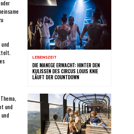
 oder
emeinsame
zu
- und
telt.
LEBENSZEIT
es
DIE MANEGE ERWACHT: HINTER DEN
KULISSEN DES CIRCUS LOUIS KNIE
LÄUFT DER COUNTDOWN
m Thema,
ht und
n und