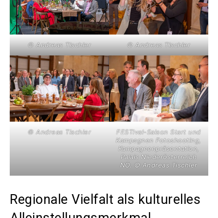
© Andreas Tischler
© Andreas Tischler
© Andreas Tischler
FESTival-Saison Start und
Kampagnen Fotoshooting,
Kampagnenpräsentation,
Palais Niederösterreich
NÖ. © Andreas Tischler
Regionale Vielfalt als kulturelles
Alleinstellungsmerkmal