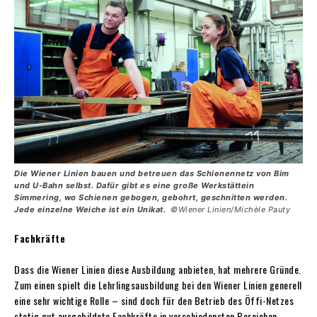
Die Wiener Linien bauen und betreuen das Schienennetz von Bim
und U-Bahn selbst. Dafür gibt es eine große Werkstättein
Simmering, wo Schienen gebogen, gebohrt, geschnitten werden.
Jede einzelne Weiche ist ein Unikat.
©Wiener Linien/Michèle Pauty
Fachkräfte
Dass die Wiener Linien diese Ausbildung anbieten, hat mehrere Gründe.
Zum einen spielt die Lehrlingsausbildung bei den Wiener Linien generell
eine sehr wichtige Rolle – sind doch für den Betrieb des Öffi-Netzes
stetig gut ausgebildete Fachkräfte in verschiedensten Bereichen