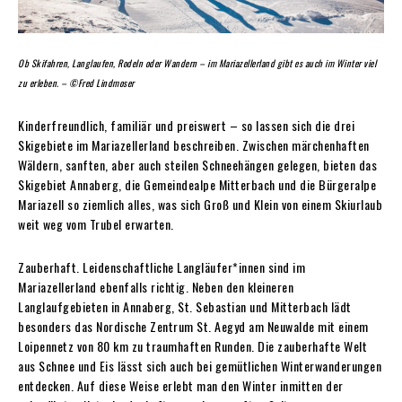
Ob Skifahren, Langlaufen, Rodeln oder Wandern – im Mariazellerland gibt es auch im Winter viel
zu erleben. – ©Fred Lindmoser
Kinderfreundlich, familiär und preiswert – so lassen sich die drei
Skigebiete im Mariazellerland beschreiben. Zwischen märchenhaften
Wäldern, sanften, aber auch steilen Schneehängen gelegen, bieten das
Skigebiet Annaberg, die Gemeindealpe Mitterbach und die Bürgeralpe
Mariazell so ziemlich alles, was sich Groß und Klein von einem Skiurlaub
weit weg vom Trubel erwarten.
Zauberhaft. Leidenschaftliche Langläufer*innen sind im
Mariazellerland ebenfalls richtig. Neben den kleineren
Langlaufgebieten in Annaberg, St. Sebastian und Mitterbach lädt
besonders das Nordische Zentrum St. Aegyd am Neuwalde mit einem
Loipennetz von 80 km zu traumhaften Runden. Die zauberhafte Welt
aus Schnee und Eis lässt sich auch bei gemütlichen Winterwanderungen
entdecken. Auf diese Weise erlebt man den Winter inmitten der