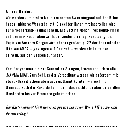
Alfons Haider:
Wir werden zum ersten Mal einen echten Swimmingpool auf der Bühne
haben, inklusive Wasserballett. Ein echter Hafen mit Inselteilen wird
für Griechenland-Feeling sorgen. Mit Bettina Mönch, Ines Hengl-Pirker
und Dominik Hees haben wir heuer wieder eine Top-Besetzung, die
Regie von Andreas Gergen wird ebenso großartig. 22 der bekanntesten
Hits von ABBA – gesungen auf Deutsch – werden die Leute dazu
bringen, auf den Sesseln zu tanzen.
Vom Babyboomer bis zur Generation Z singen, tanzen und lieben alle
‚MAMMA MIA!‘. Zum Schluss der Vorstellung werden wir außerdem mit
etwas -Gigantischem überraschen. Damit könnten wir auch ins
Guinness Buch der Rekorde kommen – das möchte ich aber unter allen
Umständen bis zur Premiere geheim halten!
Der Kartenverkauf läuft heuer so gut wie nie zuvor. Wie erklären sie sich
diesen Erfolg?
Das hat es wirklich noch nicht gegeben, dass wir fünf Monate vor der