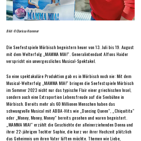
Bild: ©Clarissa Krammer
Die Seefestspiele Mörbisch begeistern heuer von 13. Juli bis 19. August
mit dem Welterfolg „MAMMA MIA!“. Generalintendant Alfons Haider
verspricht ein unvergessliches Musical-Spektakel.
So eine spektakuläre Produktion gab es in Mörbisch noch nie: Mit dem
Musical-Welterfolg „MAMMA MIA!“ bringen die Seefestspiele Mörbisch
im Sommer 2023 nicht nur das typische Flair einer griechischen Insel,
sondern auch eine Extraportion Lebensfreude auf die Seebühne in
Mörbisch. Bereits mehr als 60 Millionen Menschen haben das
schwungvolle Musical mit ABBA-Hits wie „Dancing Queen“, „Chiquitita“
oder „Money, Money, Money“ bereits gesehen und waren begeistert.
„MAMMA MIA!“ erzählt die Geschichte der alleinerziehenden Donna und
ihrer 22-jährigen Tochter Sophie, die kurz vor ihrer Hochzeit plötzlich
das Geheimnis um ihren Vater lüften möchte. Themen wie Liebe,