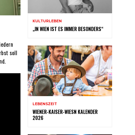
KULTURLEBEN
„IN WIEN IST ES IMMER BESONDERS“
iedern
bst soll
nd.
LEBENSZEIT
WIENER-KAISER-WIESN KALENDER
2026