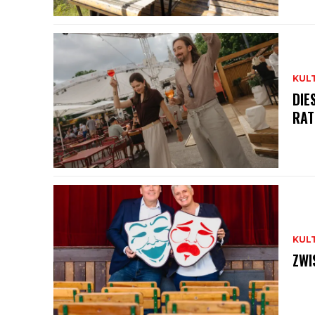
KUL
DIE
RAT
KUL
ZWI