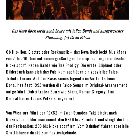
Das Nova Rock lockt auch heuer mit tollen Bands und ausgelassener
Stimmung. (c) David Bitzan
Ob Hip-Hop, Electro oder Rockmusik – das Nova Rock lockt Musikfans
von 7. bis 10. Juni mit einem großartigen Line-up ins burgen­ländische
Nickelsdorf. Neben Bands wie The Prodigy, Die Ärzte, Slipknot oder
Bilderbuch kann sich das Publikum auch über ein spezielles Falco-
Tribute freuen. Auf der Basis seines legendären Auftritts beim
Donauinselfest 1993 werden die Falco-Songs im Original-Arrangement
aufgeführt. Dabei treten Stars wie Skero, Roman Gregory, Tini
Kainrath oder Tobias Pötzelsberger auf.
Von Wien aus fährt der REX62 im Zwei-Stunden-Takt direkt nach
Nickelsdorf. Oder man nimmt den REX6 bis ­Parndorf und steigt dort in
den Regionalbus 298 bis Nickelsdorf um. Vom Bahnhof fahren spezielle
Shuttlebusse direkt zum Festivalgelände.