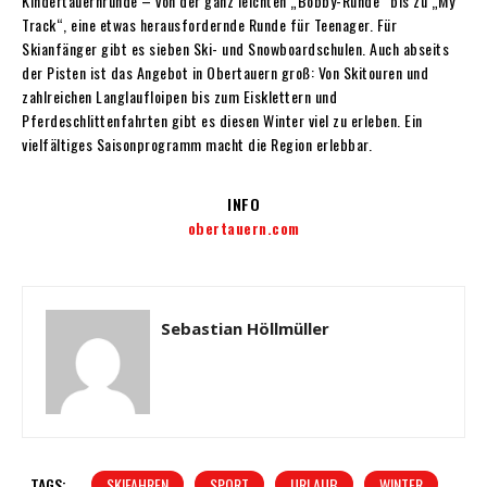
Kindertauernrunde – von der ganz leichten „Bobby-Runde“ bis zu „My
Track“, eine etwas herausfordernde Runde für Teenager. Für
Skianfänger gibt es sieben Ski- und Snowboardschulen. Auch abseits
der Pisten ist das Angebot in Obertauern groß: Von Skitouren und
zahlreichen Langlaufloipen bis zum Eisklettern und
Pferdeschlittenfahrten gibt es diesen Winter viel zu erleben. Ein
vielfältiges Saisonprogramm macht die Region erlebbar.
INFO
obertauern.com
Sebastian Höllmüller
TAGS:
SKIFAHREN
SPORT
URLAUB
WINTER