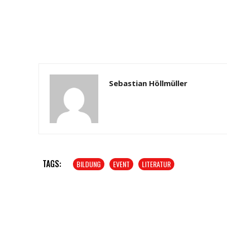
Sebastian Höllmüller
TAGS:
BILDUNG
EVENT
LITERATUR