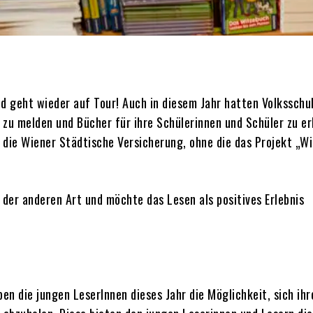
d geht wieder auf Tour! Auch in diesem Jahr hatten Volksschu
t zu melden und Bücher für ihre Schülerinnen und Schüler zu er
n die Wiener Städtische Versicherung, ohne die das Projekt „W
 der anderen Art und möchte das Lesen als positives Erlebnis
en die jungen LeserInnen dieses Jahr die Möglichkeit, sich ihr