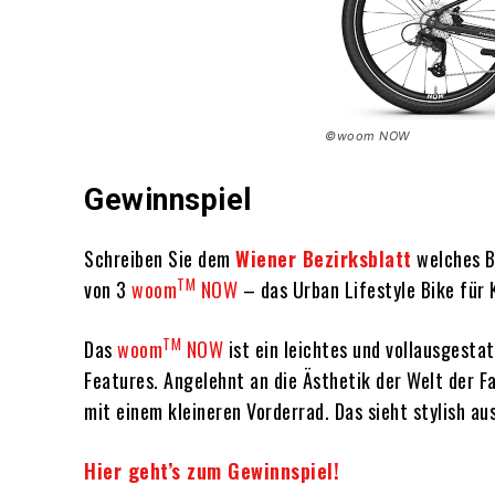
©woom NOW
Gewinnspiel
Schreiben Sie dem
Wiener Bezirksblatt
welches Bu
TM
von 3
woom
NOW
– das Urban Lifestyle Bike für K
TM
Das
woom
NOW
ist ein leichtes und vollausgest
Features. Angelehnt an die Ästhetik der Welt der 
mit einem kleineren Vorderrad. Das sieht stylish au
Hier geht’s zum Gewinnspiel!