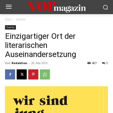
Start
Events
Events
Einzigartiger Ort der
literarischen
Auseinandersetzung
Von
Redaktion
-
28. Mai 2025
407
0