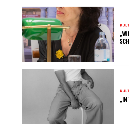
KUL
„WI
SCH
KUL
„IN