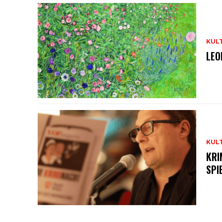
KUL
LEO
KUL
KRI
SPI