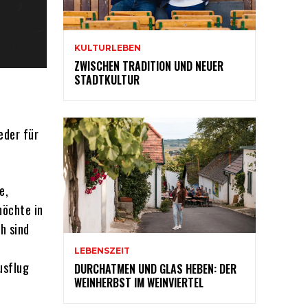
KULTURLEBEN
ZWISCHEN TRADITION UND NEUER
STADTKULTUR
eder für
e,
möchte in
h sind
LEBENSZEIT
usflug
DURCHATMEN UND GLAS HEBEN: DER
WEINHERBST IM WEINVIERTEL