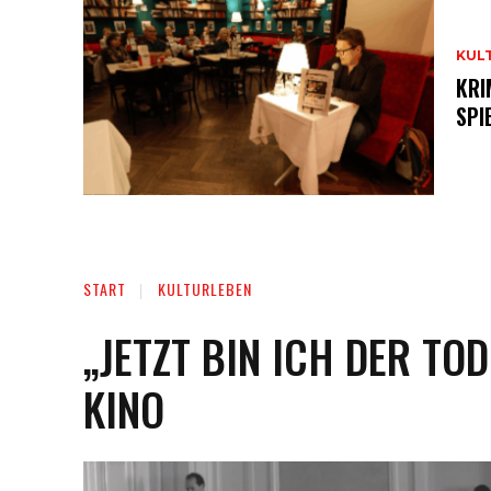
KUL
KRI
SPI