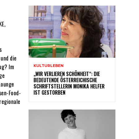
KE,
s
 und die
nug? Im
KULTURLEBEN
„WIR VERLIEREN SCHÖNHEIT“: DIE
ge
BEDEUTENDE ÖSTERREICHISCHE
 Lounge
SCHRIFTSTELLERIN MONIKA HELFER
esen-Food-
IST GESTORBEN
regionale