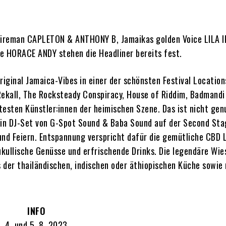
reman CAPLETON & ANTHONY B, Jamaikas golden Voice LILA I
 HORACE ANDY stehen die Headliner bereits fest.
riginal Jamaica-Vibes in einer der schönsten Festival Location
Rekall, The Rocksteady Conspiracy, House of Riddim, Badmandi
testen Künstler:innen der heimischen Szene. Das ist nicht ge
ein DJ-Set von G-Spot Sound & Baba Sound auf der Second Sta
und Feiern. Entspannung verspricht dafür die gemütliche CBD
ukullische Genüsse und erfrischende Drinks. Die legendäre Wi
s der thailändischen, indischen oder äthiopischen Küche sowie 
INFO
4. und 5. 8. 2023