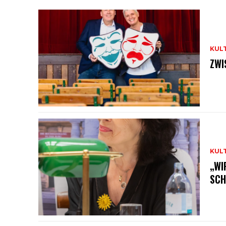
KUL
ZWI
KUL
„WI
SCH