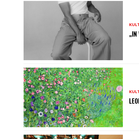
KUL
„IN
KUL
LEO