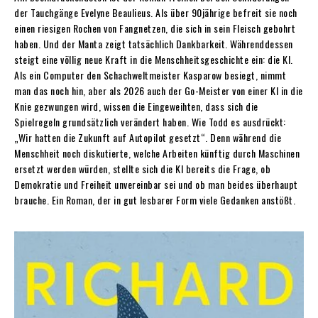
der Tauchgänge Evelyne Beaulieus. Als über 90jährige befreit sie noch
einen riesigen Rochen von Fangnetzen, die sich in sein Fleisch gebohrt
haben. Und der Manta zeigt tatsächlich Dankbarkeit. Währenddessen
steigt eine völlig neue Kraft in die Menschheitsgeschichte ein: die KI.
Als ein Computer den Schachweltmeister Kasparow besiegt, nimmt
man das noch hin, aber als 2026 auch der Go-Meister von einer KI in die
Knie gezwungen wird, wissen die Eingeweihten, dass sich die
Spielregeln grundsätzlich verändert haben. Wie Todd es ausdrückt:
„Wir hatten die Zukunft auf Autopilot gesetzt“. Denn während die
Menschheit noch diskutierte, welche Arbeiten künftig durch Maschinen
ersetzt werden würden, stellte sich die KI bereits die Frage, ob
Demokratie und Freiheit unvereinbar sei und ob man beides überhaupt
brauche. Ein Roman, der in gut lesbarer Form viele Gedanken anstößt.