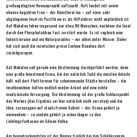
großangelegtem Romanprojekt auftaucht. Rafi landet mit seiner
ebenso begabten Frau – der Künstlerin Ina – auf einer sehr
abgelegenen Insel im Pazifik wo er als Hilfslehrer nicht unglücklich ist.
Auf Makatea leben insgesamt nur etwa 80 Menschen, nachdem die Insel
durch den Phosphatabbau fast zerstört wurde. Es ist zugleich eine
Industrieruine und ein Naturparadies – vor allem unter Wasser. Daher
hat sich auch die inzwischen greise Evelyne Beaulieu dort
zurückgezogen.
Auf Makatea soll gerade eine Abstimmung durchgeführt werden, denn
eine große Investmentfirma, bei der natürlich Todd die meisten Anteile
hält, will dort Plattformen für schwimmende Städte herstellen – die
Inselbewohner hätten endlich wieder Arbeit und eine echte
medizinische Versorgung. Die Abstimmung ist der große Schlusspunkt
des Werkes (das Ergebnis sei hier natürlich nicht verraten) und die
Idee, sozuasagen auf staatsfreiem Gebiet – der Ozean gehört ja
niemandem – zu siedeln gehört ja schon länger zu den
Lieblingsfantasien im Silicon Valley.
Am beeindruckendsten ist der Roman freilich bei den Schilderungen