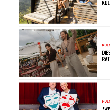
KUL
KUL
DIE
RAT
KUL
ZWI