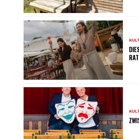
KUL
DIE
RAT
KUL
ZWI