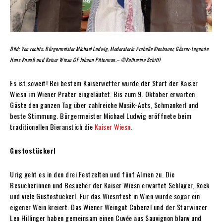
Bild; Von rechts: Bürgermeister Michael Ludwig, Moderatorin Arabelle Kiesbauer, Gösser-Legende
Hans Knauß und Kaiser Wiesn GF Johann Pitterman.– ©Katharina Schiffl
Es ist soweit! Bei bestem Kaiserwetter wurde der Start der Kaiser
Wiesn im Wiener Prater eingeläutet. Bis zum 9. Oktober erwarten
Gäste den ganzen Tag über zahlreiche Musik-Acts, Schmankerl und
beste Stimmung. Bürgermeister Michael Ludwig eröffnete beim
traditionellen Bieranstich die
Kaiser Wiesn.
Gustostückerl
Urig geht es in den drei Festzelten und fünf Almen zu. Die
Besucherinnen und Besucher der Kaiser Wiesn erwartet Schlager, Rock
und viele Gustostückerl. Für das Wiesnfest in Wien wurde sogar ein
eigener Wein kreiert. Das Wiener Weingut Cobenzl und der Starwinzer
Leo Hillinger haben gemeinsam einen Cuvée aus Sauvignon blanv und