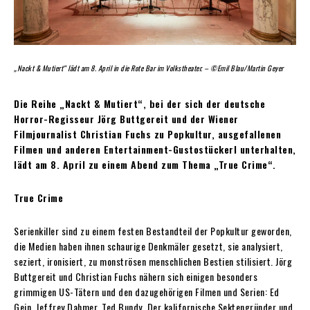
„Nackt & Mutiert“ lädt am 8. April in die Rote Bar im Volkstheater. – ©Emil Blau/Martin Geyer
Die Reihe „Nackt & Mutiert“, bei der sich der deutsche
Horror-Regisseur Jörg Buttgereit und der Wiener
Filmjournalist Christian Fuchs zu Popkultur, ausgefallenen
Filmen und anderen Entertainment-Gustostückerl unterhalten,
lädt am 8. April zu einem Abend zum Thema „True Crime“.
True Crime
Serienkiller sind zu einem festen Bestandteil der Popkultur geworden,
die Medien haben ihnen schaurige Denkmäler gesetzt, sie analysiert,
seziert, ironisiert, zu monströsen menschlichen Bestien stilisiert. Jörg
Buttgereit und Christian Fuchs nähern sich einigen besonders
grimmigen US-Tätern und den dazugehörigen Filmen und Serien: Ed
Gein, Jeffrey Dahmer, Ted Bundy. Der kalifornische Sektengründer und