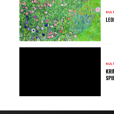
KUL
LEO
KUL
KRI
SPI