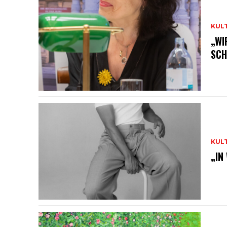
KUL
„WI
SCH
KUL
„IN