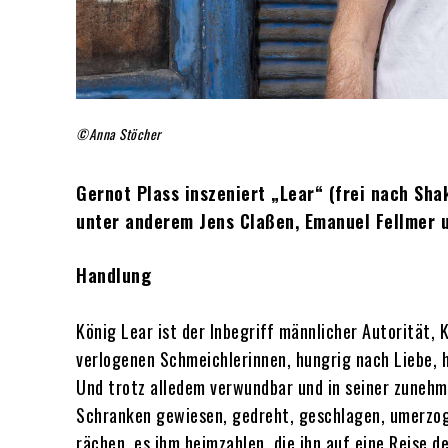
©Anna Stöcher
Gernot Plass inszeniert „Lear“ (frei nach Sh
unter anderem Jens Claßen, Emanuel Fellmer 
Handlung
König Lear ist der Inbegriff männlicher Autorität, 
verlogenen Schmeichlerinnen, hungrig nach Liebe, h
Und trotz alledem verwundbar und in seiner zunehm
Schranken gewiesen, gedreht, geschlagen, umerzoge
rächen, es ihm heimzahlen, die ihn auf eine Reise 