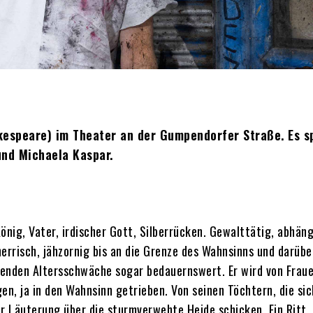
akespeare) im Theater an der Gumpendorfer Straße. Es s
und Michaela Kaspar.
König, Vater, irdischer Gott, Silberrücken. Gewalttätig, abhän
errisch, jähzornig bis an die Grenze des Wahnsinns und darübe
enden Altersschwäche sogar bedauernswert. Er wird von Fraue
n, ja in den Wahnsinn getrieben. Von seinen Töchtern, die sic
der Läuterung über die sturmverwehte Heide schicken. Ein Ritt