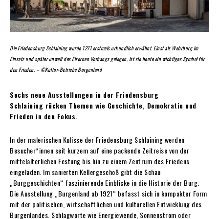
Die Friedensburg Schlaining wurde 1271 erstmals urkundlich erwähnt. Einst als Wehrburg im
Einsatz und später unweit des Eisernen Vorhangs gelegen, ist sie heute ein wichtiges Symbol für
den Frieden. – ©Kultur-Betriebe Burgenland
Sechs neue Ausstellungen in der Friedensburg
Schlaining rücken Themen wie Geschichte, Demokratie und
Frieden in den Fokus.
In der malerischen Kulisse der Friedensburg Schlaining werden
Besucher*innen seit kurzem auf eine packende Zeitreise von der
mittelalterlichen Festung bis hin zu einem Zentrum des Friedens
eingeladen. Im sanierten Kellergeschoß gibt die Schau
„Burggeschichten“ faszinierende Einblicke in die Historie der Burg.
Die Ausstellung „Burgenland ab 1921“ befasst sich in kompakter Form
mit der politischen, wirtschaftlichen und kulturellen Entwicklung des
Burgenlandes. Schlagworte wie Energiewende, Sonnenstrom oder