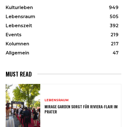
Kulturleben
949
Lebensraum
505
Lebenszeit
392
Events
219
Kolumnen
217
Allgemein
47
MUST READ
LEBENSRAUM
MIRAGE GARDEN SORGT FÜR RIVIERA-FLAIR IM
PRATER