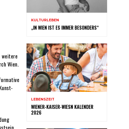
KULTURLEBEN
„IN WIEN IST ES IMMER BESONDERS“
e weitere
rch Wien.
formative
Kunst-
LEBENSZEIT
WIENER-KAISER-WIESN KALENDER
2026
ndung
sstsein