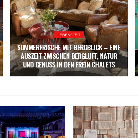
KULTURLEBEN
LEBENSZEIT
„WIR VERLIEREN SCHÖNHEIT“: DIE
SOMMERFRISCHE MIT BERGBLICK – EINE
BEDEUTENDE ÖSTERREICHISCHE
SCHRIFTSTELLERIN MONIKA HELFER IST
AUSZEIT ZWISCHEN BERGLUFT, NATUR
A
UND GENUSS IN DEN FREIN CHALETS
GESTORBEN