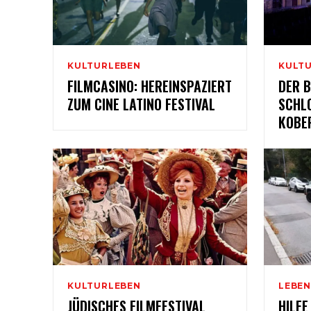
KULTURLEBEN
KULT
FILMCASINO: HEREINSPAZIERT
DER B
ZUM CINE LATINO FESTIVAL
SCHL
KOBE
KULTURLEBEN
LEBE
JÜDISCHES FILMFESTIVAL
HILFE