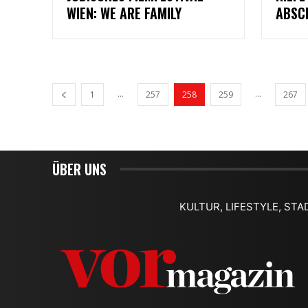
WIEN: WE ARE FAMILY
ABSC
...
...
1
257
258
259
267
ÜBER UNS
KULTUR, LIFESTYLE, STA