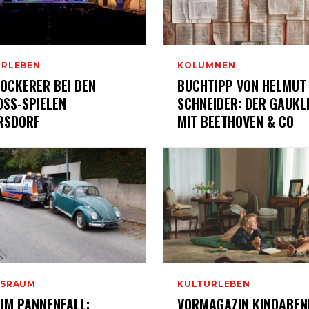
URLEBEN
KOLUMNEN
OCKERER BEI DEN
BUCHTIPP VON HELMUT
OSS-SPIELEN
SCHNEIDER: DER GAUKL
RSDORF
MIT BEETHOVEN & CO
NSRAUM
KULTURLEBEN
 IM PANNENFALL:
VORMAGAZIN KINOABEN